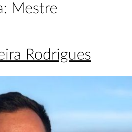
a:
Mestre
Início
Sobre
Pes
eira Rodrigues