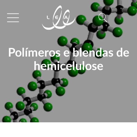
Polímeros e blendas de
hemicelulose