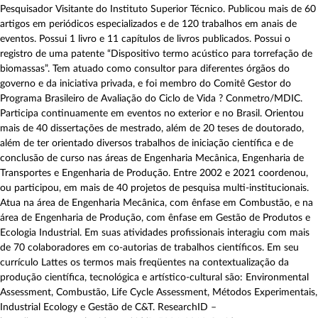
Pesquisador Visitante do Instituto Superior Técnico. Publicou mais de 60
artigos em periódicos especializados e de 120 trabalhos em anais de
eventos. Possui 1 livro e 11 capítulos de livros publicados. Possui o
registro de uma patente “Dispositivo termo acústico para torrefação de
biomassas”. Tem atuado como consultor para diferentes órgãos do
governo e da iniciativa privada, e foi membro do Comitê Gestor do
Programa Brasileiro de Avaliação do Ciclo de Vida ? Conmetro/MDIC.
Participa continuamente em eventos no exterior e no Brasil. Orientou
mais de 40 dissertações de mestrado, além de 20 teses de doutorado,
além de ter orientado diversos trabalhos de iniciação científica e de
conclusão de curso nas áreas de Engenharia Mecânica, Engenharia de
Transportes e Engenharia de Produção. Entre 2002 e 2021 coordenou,
ou participou, em mais de 40 projetos de pesquisa multi-institucionais.
Atua na área de Engenharia Mecânica, com ênfase em Combustão, e na
área de Engenharia de Produção, com ênfase em Gestão de Produtos e
Ecologia Industrial. Em suas atividades profissionais interagiu com mais
de 70 colaboradores em co-autorias de trabalhos científicos. Em seu
currículo Lattes os termos mais freqüentes na contextualização da
produção científica, tecnológica e artístico-cultural são: Environmental
Assessment, Combustão, Life Cycle Assessment, Métodos Experimentais,
Industrial Ecology e Gestão de C&T. ResearchID –